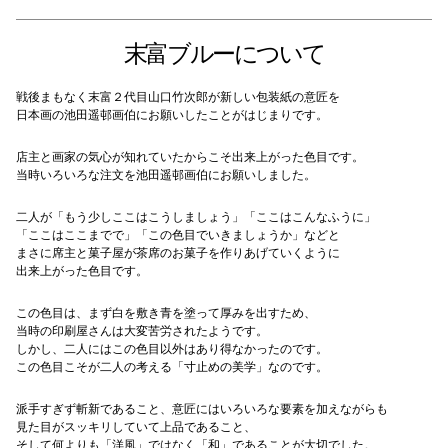
末富ブルーについて
戦後まもなく末富２代目山口竹次郎が新しい包装紙の意匠を
日本画の池田遥邨画伯にお願いしたことがはじまりです。
店主と画家の気心が知れていたからこそ出来上がった色目です。
当時いろいろな注文を池田遥邨画伯にお願いしました。
二人が「もう少しここはこうしましょう」「ここはこんなふうに」
「ここはここまでで」「この色目でいきましょうか」などと
まさに席主と菓子屋が茶席のお菓子を作りあげていくように
出来上がった色目です。
この色目は、まず白を敷き青を塗って厚みを出すため、
当時の印刷屋さんは大変苦労されたようです。
しかし、二人にはこの色目以外はあり得なかったのです。
この色目こそが二人の考える「寸止めの美学」なのです。
派手すぎず斬新であること、意匠にはいろいろな要素を加えながらも
見た目がスッキリしていて上品であること、
そして何よりも「洋風」ではなく「和」であることが大切でした。