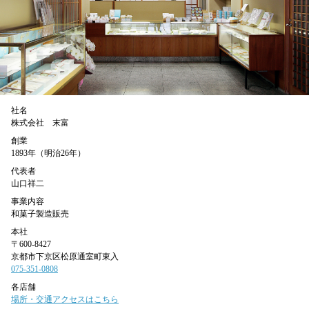
社名
株式会社 末富
創業
1893年（明治26年）
代表者
山口祥二
事業内容
和菓子製造販売
本社
〒600-8427
京都市下京区松原通室町東入
075-351-0808
各店舗
場所・交通アクセスはこちら