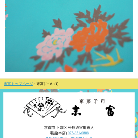
末富トップページ
末富について
京都市 下京区 松原通室町東入
電話(本店)
075-351-0808