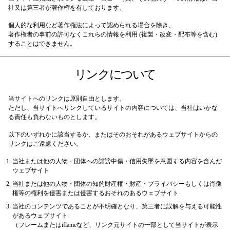
社又は第三者が著作権を有しております。
個人的な利用など著作権法によって認められる場合を除き、
著作権者の事前の許可なくこれらの情報を利用 (複製・改変・配布等を含む)
することはできません。
リンクについて
当サイトへのリンクは原則自由とします。
ただし、当サイトへリンクしているサイトの内容については、当社はいかな
る責任も負わないものとします。
以下のいずれかに該当するか、またはそのおそれがあるウェブサイトからの
リンクはご遠慮ください。
当社または他の人物・団体への誹謗中傷・信用失墜を意図する内容を含んだ
ウェブサイト
当社または他の人物・団体の知的財産権・財産・プライバシーもしくは肖像
権等の権利を侵害または侵害するおそれのあるウェブサイト
当社のコンテンツであることが不明確となり、第三者に誤解を与える可能性
があるウェブサイト
（フレームまたはiflameなど、リンク元サイトの一部として当サイトが表示