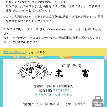
されるような形でのリンクはお断りいたします。
リンクされたテキストまたは画像をクリック後、完全に当サイトに切り替わ
る形でのリンクをしてください。）
以上の各項目のほか、法令または公序良俗に違反する行為や当サイトの運営
を妨害するおそれのあるウェブサイト
リンクは原則トップページ（https://www.kyoto-suetomi.co.jp/）へお願いいたし
ます。
なお、当社が保有するロゴやマークなどの登録商標を無断で用いてリンクを
張ることは認められません。
末富トップページ
サイトポリシー
京都市 下京区 松原通室町東入
電話(本店)
075-351-0808
各店舗所在地・交通アクセス
Copyright (c) SUETOMI. All Rights Reserved.