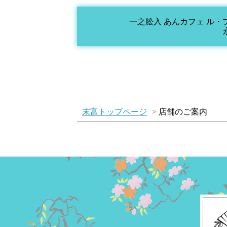
一之舩入 あんカフェ ル・
末富トップページ
店舗のご案内