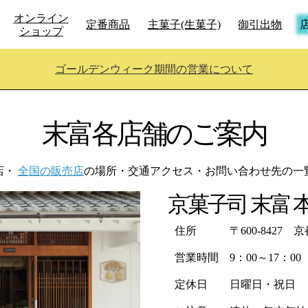
オンライン
定番商品
主菓子(生菓子)
御引出物
ショップ
ゴールデンウィーク期間の営業について
末富各店舗
のご案内
店・
全国の販売店
の場所・交通アクセス・お問い合わせ先の一
京菓子司 末富 
住所
〒600-842
営業時間
9：00～17：00
定休日
日曜日・祝日