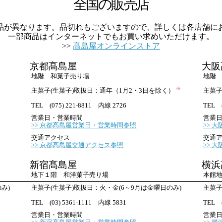
全国の販売店
品が異なります。品切れもございますので、詳しくは各店舗に
一部商品はインターネットでもお買い求めいただけます。
髙島屋オンラインストア
京都髙島屋
大阪
地階 和菓子売り場
地階
※
主菓子(生菓子)取扱日：通年（1月2・3日を除く）
主菓子
TEL (075) 221-8811 内線 2726
TEL (
営業日・営業時間
営業
京都髙島屋営業日・営業時間参照
大
交通アクセス
交通
京都髙島屋交通アクセス参照
大
新宿髙島屋
横浜
地下１階 和洋菓子売り場
本館
み)
主菓子(生菓子)取扱日：火・金(6～9月は金曜日のみ)
主菓子
TEL (03) 5361-1111 内線 5831
TEL (
営業日・営業時間
営業