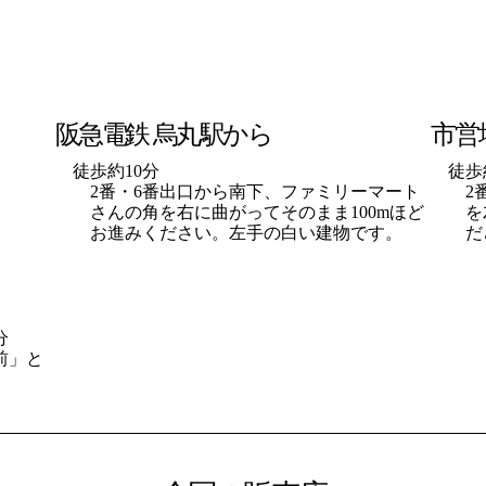
阪急電鉄 烏丸駅から
市営
徒歩約10分
徒歩
2番・6番出口から南下、ファミリーマート
2
さんの角を右に曲がってそのまま100mほど
を
お進みください。左手の白い建物です。
だ
分
前」と