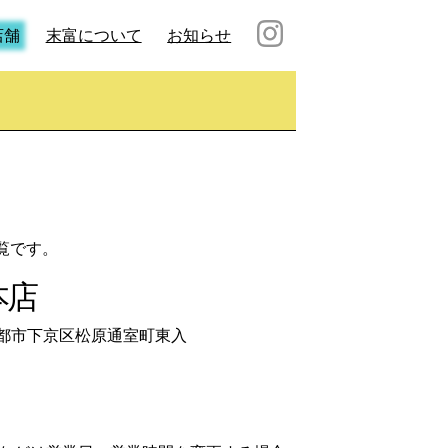
店舗
末富について
お知らせ
覧です。
本店
7 京都市下京区松原通室町東入