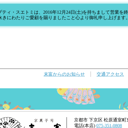
プティ・スエトミは、2016年12月24日(土)を持ちまして営業
永きにわたりご愛顧を賜りましたこと心より御礼申し上げます
末富からの
お知らせ
交通アクセス
京都市 下京区 松原通室町
電話(本店)
075-351-0808