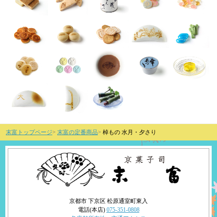
末富トップページ
末富の定番商品
棹もの 水月・夕さり
京都市 下京区 松原通室町東入
電話(本店)
075-351-0808