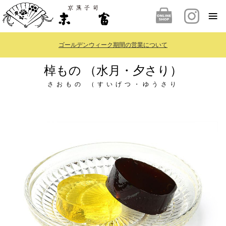
ゴールデンウィーク期間の営業について
棹もの （水月・夕さり）
さおもの （すいげつ・ゆうさり