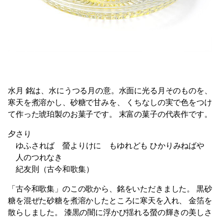
水月
銘は、水にうつる月の意。水面に光る月そのものを、
寒天を煮溶かし、砂糖で甘みを、
くちなしの実で色をつけ
て作った琥珀製のお菓子です。
末富の菓子の代表作です。
夕さり
ゆふされば 螢よりけに もゆれども
ひかりみねばや
人のつれなき
紀友則（古今和歌集）
「古今和歌集」のこの歌から、銘をいただきました。
黒砂
糖を混ぜた砂糖を煮溶かしたところに寒天を入れ、
金箔を
散らしました。
漆黒の闇に浮かび揺れる螢の輝きの美しさ