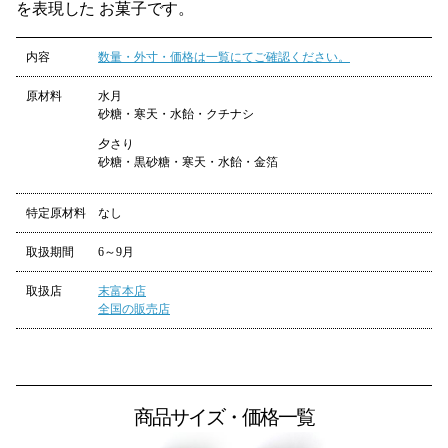
を表現した
お菓子です。
内容
数量・外寸・価格は一覧にてご確認ください。
原材料
水月
砂糖・寒天・水飴・クチナシ
夕さり
砂糖・黒砂糖・寒天・水飴・金箔
特定原材料
なし
取扱期間
6～9月
取扱店
末富本店
全国の販売店
商品サイズ・価格一覧